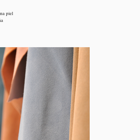
na piel
ña