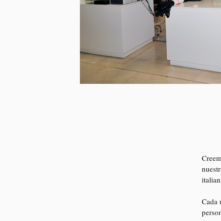
Creemo
nuestr
italia
Cada u
person