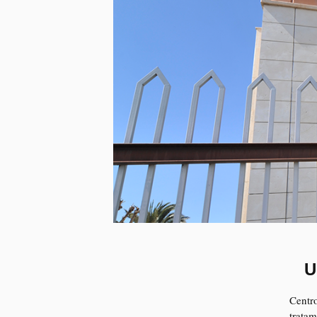
U
Centro
tratam