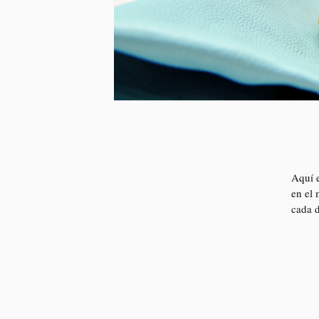
Aquí e
en el
cada d