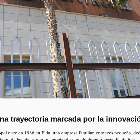
na trayectoria marcada por la innovaci
pel nace en 1986 en Elda, una empresa familiar, entonces pequeña, ded
iento de las pieles que fue creciendo y evolucionado hasta día de hoy.