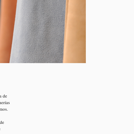
a de
nerías
emos.
 de
e