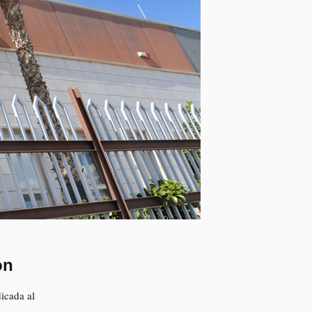
ón
icada al